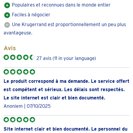
Populaires et reconnues dans le monde entier
Historie Gouden Krugerrand
Faciles à négocier
De introductie van de gouden Krugerrand was een succes.
Une Krugerrand est proportionnellement un peu plus
De vraag ernaar nam snel toe, maar de verkoop van de
avantageuse.
Krugerrand kwam in de knel door de economische boycot
van een groot aantal westerse landen op Zuid-Afrika. Er
Avis
mocht niet meer gehandeld worden in Krugerrands buiten
27 avis
(11 in your language)
Zuid-Afrika. Dit had grote gevolgen voor de positie van de
Krugerrand als marktleider in gouden munten. De vraag
naar goud en de Krugerrand was groot en de goudprijs
Le produit correspond à ma demande. Le service offert
stijgend. In 1980 was Zuid-Afrika goed voor 90% van het
est compétent et sérieux. Les délais sont respectés.
goud in de wereld.
Le site internet est clair et bien documenté.
Anoniem | 07/10/2025
Veel landen reageerden op deze situatie en maakten hun
eigen gouden beleggingsmunt. Onder andere Canada,
China, Australië en Amerika kwamen met een eigen troy
Site internet clair et bien documenté. Le personnel du