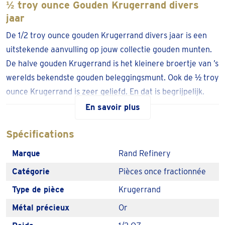
½ troy ounce Gouden Krugerrand divers
jaar
De 1/2 troy ounce gouden Krugerrand divers jaar is een
uitstekende aanvulling op jouw collectie gouden munten.
De halve gouden Krugerrand is het kleinere broertje van ’s
werelds bekendste gouden beleggingsmunt. Ook de ½ troy
ounce Krugerrand is zeer geliefd. En dat is begrijpelijk.
Het karakteristieke ontwerp, de kleur, zuiverheid,
En savoir plus
bekendheid en herkomst maken deze gouden munt zeer
Spécifications
geliefd.
Marque
Rand Refinery
De
1/2 troy ounce gouden Krugerrand
heeft een
korte levertijd en is vrijgesteld van btw.
Catégorie
Pièces once fractionnée
Laat de Krugerrand thuisbezorgen of haal hem op in
Type de pièce
Krugerrand
één van onze 100+ afhaallocaties in NL & BE.
Métal précieux
Or
De ½ gouden Krugerrand