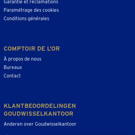
Garantie et réclamations
kantoren in heel Nederland en België. Onze
Paramétrage des cookies
edelmetaalspecialisten denken graag met je mee!
Conditions générales
COMPTOIR DE L’OR
À propos de nous
Bureaux
Contact
KLANTBEOORDELINGEN
GOUDWISSELKANTOOR
Anderen over Goudwisselkantoor