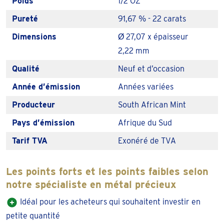
Poids
1/2 OZ
De ½ troy ounce gouden Krugerrand is perfect voor de
Pureté
91,67 % - 22 carats
belegger / verzamelaar die wel wil investeren, maar in
Dimensions
Ø 27,07 x épaisseur
kleinere hoeveelheden tegelijk. De halve Krugerrand
2,22 mm
maakt het mogelijk om ook in kleinere hoeveelheden goud
te verzamelen. En tegelijk makkelijker om in kleine
Qualité
Neuf et d’occasion
hoeveelheden te (her)verdelen of eventueel te schenken.
Année d’émission
Années variées
Zo werd de gouden Krugerrand geliefd
Producteur
South African Mint
De Krugerrand is de allereerste gouden beleggingsmunt
Pays d’émission
Afrique du Sud
van de wereld. Hij werd voor het eerst geslagen in 1967 in
Tarif TVA
Exonéré de TVA
opdracht van het Zuid-Afrikaanse regering. Het moest de
eerste gouden troy ounce munt worden van de wereld. De
Les points forts et les points faibles selon
munt kreeg daarom exact één troy ounce goud in zich. De
notre spécialiste en métal précieux
handel in goud ging ook toen al in troy ounces, waardoor
Idéal pour les acheteurs qui souhaitent investir en
de gouden Krugerrand perfect was voor beleggers en
petite quantité
handelaren in goud.