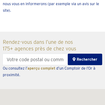
nous vous en informerons (par exemple via un avis sur le
site).
Rendez-vous dans l’une de nos
175+ agences près de chez vous
Enter
Rechercher
your
Ou consultez l’
aperçu complet
d’un Comptoir de l’Or à
zipcode
proximité.
or
city