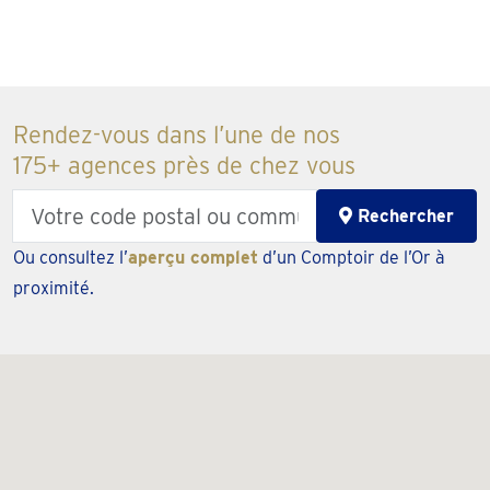
Rendez-vous dans l’une de nos
175+ agences près de chez vous
Enter
Rechercher
your
Ou consultez l’
aperçu complet
d’un Comptoir de l’Or à
zipcode
proximité.
or
city