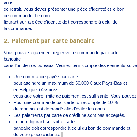
vous
de
retrait
,
vous
devez
présenter
une
pièce
d’identité
et
le
bon
de
commande
. Le nom
figurant
sur
la
pièce
d’identité
doit
correspondre
à
celui
de
la
commande
.
2.
Paiement par carte bancaire
Vous
pouvez
également
régler
votre
commande
par carte
bancaire
dans
l’un
de
nos
bureaux
.
Veuillez
tenir
compte
des
éléments
suiv
Une
commande
payée
par carte
peut
atteindre
un
maximum de 50.000 €
aux
Pays
-Bas et
en
Belgique
. (
Assurez-
vous
que
votre
limite
de
paiement
est
suffisante
.
Vous
pouvez
Pour
une
commande
par carte,
un
acompte
de 10 %
du
montant
est
demandé
afin
d’éviter
les
abus
.
Les
paiements
par carte de crédit ne
sont
pas
acceptés
.
Le nom figurant
sur
votre
carte
bancaire
doit
correspondre
à
celui
du bon de
commande
et
de
votre
pièce
d’identité
.