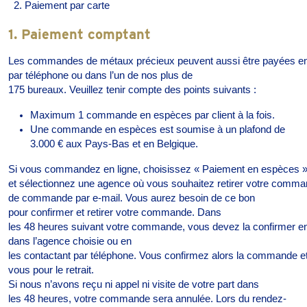
Paiement
par carte
1.
Paiement comptant
Les
commandes
de
métaux
précieux
peuvent
aussi
être
payées
e
par
téléphone
ou
dans
l’un
de
nos
plus de
175
bureaux
.
Veuillez
tenir
compte
des points
suivants
:
Maximum 1
commande
en
espèces
par client à la
fois
.
Une
commande
en
espèces
est
soumise
à
un
plafond de
3.000 €
aux
Pays
-Bas et en
Belgique
.
Si
vous
commandez
en
ligne
,
choisissez
«
Paiement
en
espèces
et
sélectionnez
une
agence
où
vous
souhaitez
retirer
votre
comma
de
commande
par e-mail.
Vous
aurez
besoin
de
ce
bon
pour
confirmer
et
retirer
votre
commande
.
Dans
les
48
heures
suivant
votre
commande
,
vous
devez
la
confirmer
e
dans
l’agence
choisie
ou
en
les
contactant
par
téléphone
.
Vous
confirmez
alors
la
commande
e
vous pour
le
retrait
.
Si
nous
n’avons
reçu ni appel ni visite de
votre
part
dans
les
48
heures
,
votre
commande
sera
annulée
.
Lors
du rendez-