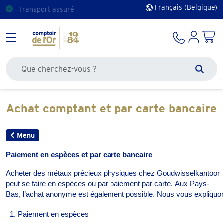
Français (Belgique)
Transport assuré
Rechercher sur le site
Zoek
Achat comptant et par carte bancaire
Menu
Paiement
en
espèces
et par carte bancaire
Acheter
des
métaux
précieux
physiques
chez
Goudwisselkantoor
peut se faire en
espèces
ou
par
paiement
par carte.
Aux
Pays
-
Bas,
l’achat
anonyme
est
également
possible
.
Nous
vous
expliquo
Paiement
en
espèces