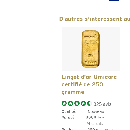
D’autres s’intéressent au
Lingot d'or Umicore
certifié de 250
gramme
325 avis
Qualité:
Nouveau
Pureté:
99,99 % -
24 carats
Poids:
250 grammes