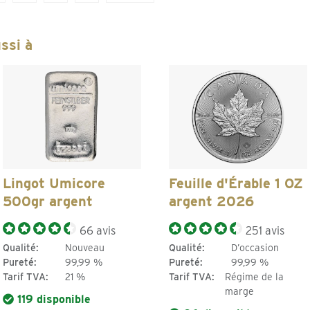
ssi à
Lingot Umicore
Feuille d'Érable 1 OZ
500gr argent
argent 2026
66 avis
251 avis
Qualité:
Nouveau
Qualité:
D’occasion
Pureté:
99,99 %
Pureté:
99,99 %
Tarif TVA:
21 %
Tarif TVA:
Régime de la
marge
119 disponible