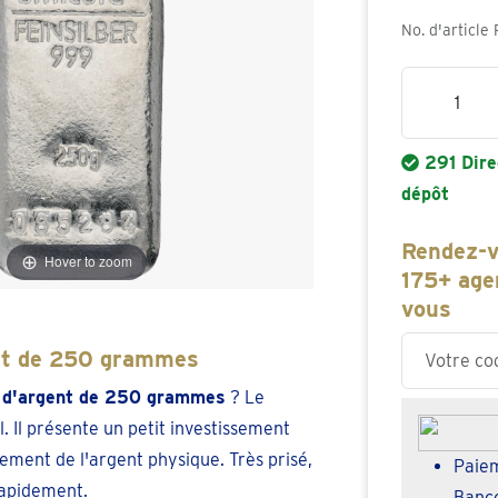
No. d'article
Quantité
291 Dire
dépôt
Rendez-v
Hover to zoom
175+ age
vous
Enter your z
ent de 250 grammes
 d'argent de 250 grammes
? Le
l. Il présente un petit investissement
ement de l'argent physique. Très prisé,
Paiem
 rapidement.
Banc