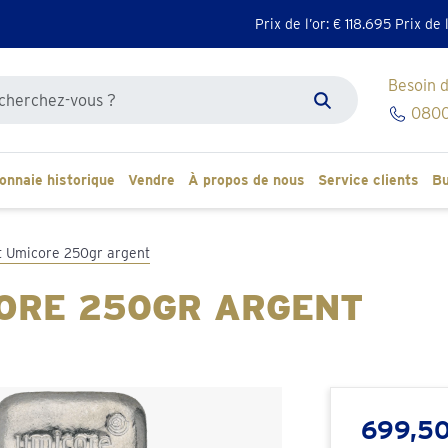
Prix de l’or: €
118.695
Prix de 
Besoin d
r sur le site
0800
Zoeken
onnaie historique
Vendre
À propos de nous
Service clients
Bu
t Umicore 250gr argent
CORE 250GR ARGENT
699,50