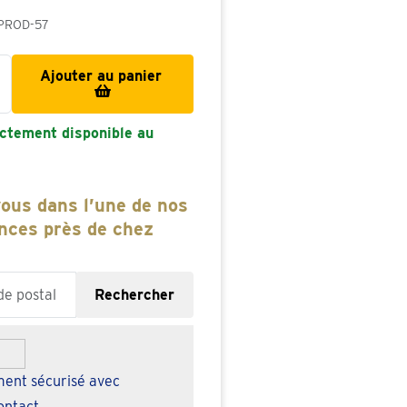
PROD-57
Ajouter au panier
ctement disponible au
ous dans l’une de nos
nces près de chez
ipcode or city
Rechercher
ent sécurisé avec
ontact