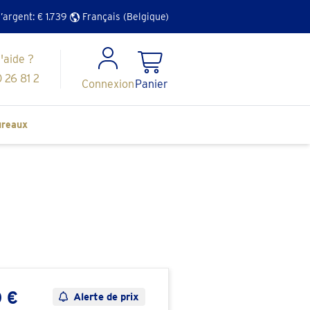
l’argent: €
1.739
Français (Belgique)
'aide ?
 26 81 2
Connexion
Panier
reaux
 €
Alerte de prix