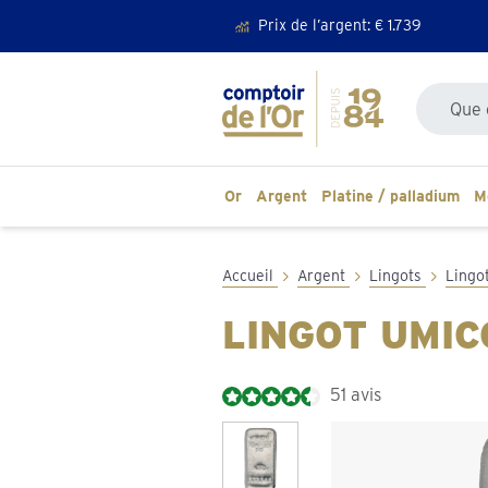
Prix de l’argent: €
1.739
Recherche
Or
Argent
Platine / palladium
M
Accueil
Argent
Lingots
Lingo
LINGOT UMI
51 avis