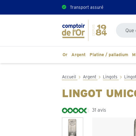
Transport assuré
Recherche
Or
Argent
Platine / palladium
M
Accueil
Argent
Lingots
Lingo
LINGOT UMIC
31 avis