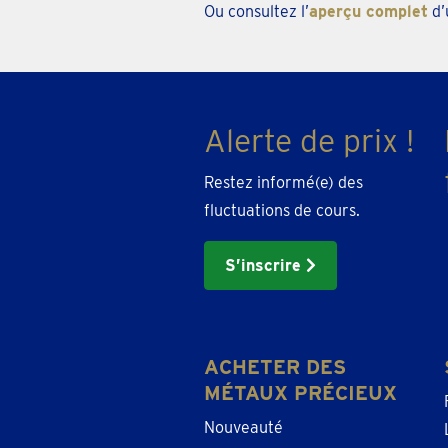
Ou consultez l’
aperçu complet
d’
zipcode
or
city
Alerte de prix !
Restez informé(e) des
fluctuations de cours.
S’inscrire
ACHETER DES
MÉTAUX PRÉCIEUX
Nouveauté