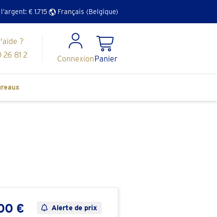
 l’argent: €
1.715
Français (Belgique)
'aide ?
 26 81 2
Connexion
Panier
reaux
,00 €
Alerte de prix