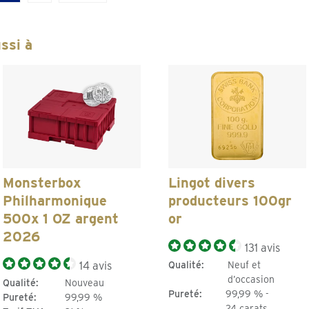
ssi à
Monsterbox
Lingot divers
Philharmonique
producteurs 100gr
500x 1 OZ argent
or
2026
131 avis
14 avis
Qualité:
Neuf et
d’occasion
Qualité:
Nouveau
Pureté:
99,99 % -
Pureté:
99,99 %
24 carats