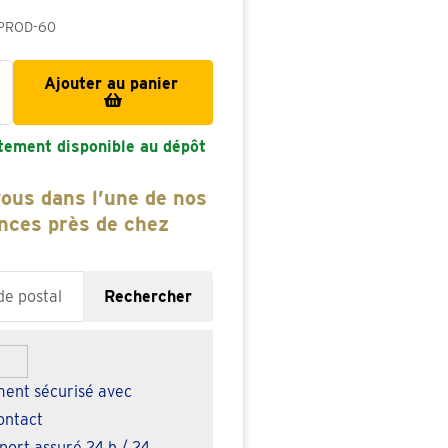
PROD-60
Ajouter au panier
tement disponible au dépôt
ous dans l’une de nos
nces près de chez
ipcode or city
Rechercher
ent sécurisé avec
ontact
port assuré 24 h / 24