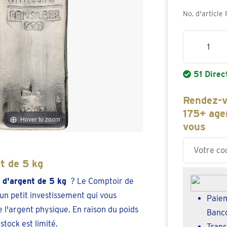
No. d'article
Quantité
51 Direc
Rendez-v
175+ age
Hover to zoom
vous
Enter your z
nt de 5 kg
 d'argent de 5 kg
? Le Comptoir de
e un petit investissement qui vous
Paiem
l'argent physique. En raison du poids
Banc
stock est limité.
Trans