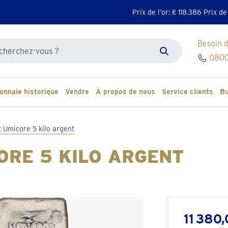
Prix de l’or: €
118.386
Prix de
Besoin d
r sur le site
0800
Zoeken
onnaie historique
Vendre
À propos de nous
Service clients
Bu
t Umicore 5 kilo argent
ORE 5 KILO ARGENT
11 380