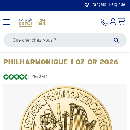
Français (Belgique)
40 ans d’expérience
Rechercher sur le site
Zoek
PHILHARMONIQUE 1 OZ OR 2026
46 avis