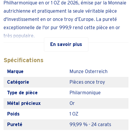
Philharmonique en or 1 OZ de 2026, émise par la Monnaie
autrichienne et pratiquement la seule véritable pièce
d'investissement en or once troy d’Europe. La pureté
exceptionnelle de l'or pur 999,9 rend cette pièce en or
très populaire.
En savoir plus
Nous fournissons la
Philharmonique en or d’une
once troy de 2026
de stock et hors TVA.
Spécifications
Faites livrer votre Philarmonique chez vous ou
Marque
Munze Osterreich
retirez-la dans l’une de nos 100 agences.
Catégorie
Pièces once troy
La Philharmonique en or de 2026
Type de pièce
Philarmonique
La Philharmonique en or 1 OZ de 2026 est parfaite pour
Métal précieux
Or
l’investisseur ou le collectionneur qui souhaite donner un
cachet supplémentaire à sa collection de pièces en or par
Poids
1 OZ
année. Outre sa valeur en tant qu’or d'investissement,
Pureté
99,99 % - 24 carats
certaines années de la Philharmonique de 2026 peuvent