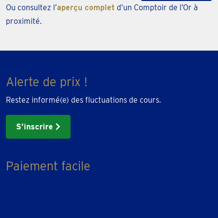
Ou consultez l’
aperçu complet
d’un Comptoir de l’Or à
zipcode
proximité.
or
city
Alerte de prix !
Restez informé(e) des fluctuations de cours.
S’inscrire
Paiement facile