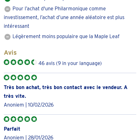
Elle contient précisément 31,103 grammes d’or pur.
Pour l’achat d'une Philarmonique comme
investissement, l’achat d’une année aléatoire est plus
Pourquoi acheter la Philharmonique en or 1
intéressant
once troy de 2026?
Légèrement moins populaire que la Maple Leaf
La Philharmonique en or 1 once troy de 2026 est un
choix
parfait si vous souhaitez détenir votre propre or
Avis
physique.
Les pièces en or se sont avérées précieuses,
46 avis
(9 in your language)
résistantes aux crises et durables. En raison de sa
renommée, la Philharmonique fait partie des classiques
pour les investisseurs en or. Dans les années 1990, la
Très bon achat, très bon contact avec le vendeur. A
Philharmonique 1 OZ est plusieurs fois la pièce en or la
très vite.
plus vendue dans le monde entier.
Anoniem | 10/02/2026
La conception de la Philharmonique
La Philharmonique en or doit à la fois son nom et sa
Parfait
conception au célèbre Orchestre philharmonique de
Anoniem | 28/01/2026