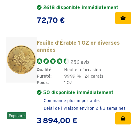
Nos spécialistes en métaux précieux se feront un plaisir de
2618 disponible immédiatement
vous aider !
72,70 €
Feuille d'Érable 1 OZ or diverses
années
256 avis
Qualité:
Neuf et d’occasion
Pureté:
99,99 % - 24 carats
Poids:
1 OZ
50 disponible immédiatement
Commande plus importante:
Délai de livraison environ 2 à 3 semaines
Populaire
3 894,00 €