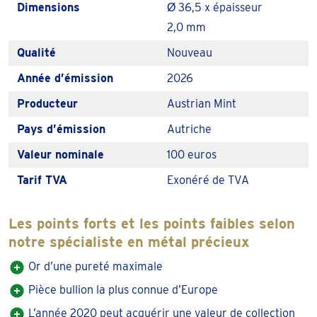
Dimensions
Ø 36,5 x épaisseur
aussi revêtir une valeur de collection.
2,0 mm
Histoire de la Philharmonique en or
Qualité
Nouveau
La Philharmonique en or 1 once troy est émise pour la
Année d’émission
2026
première fois en 1989. La Monnaie autrichienne est alors
Producteur
Austrian Mint
impatiente d'obtenir sa part du gâteau sur le marché
international des pièces d'investissement en or, dominé à
Pays d’émission
Autriche
l’époque par les pièces en or 1 OZ d’Afrique du Sud, du
Valeur nominale
100 euros
Canada et des États-Unis.
Tarif TVA
Exonéré de TVA
Elle fait le choix intelligent de se conformer à « l’once troy
», le poids standard sur le marché, ce qui suscite
Les points forts et les points faibles selon
directement l’engouement des investisseurs et
notre spécialiste en métal précieux
négociants. La Philharmonique de Vienne en or est
Or d’une pureté maximale
presque la seule pièce d'investissement en or once troy
Pièce bullion la plus connue d’Europe
produite en Europe à ce jour, et de loin la plus connue.
L’année 2020 peut acquérir une valeur de collection