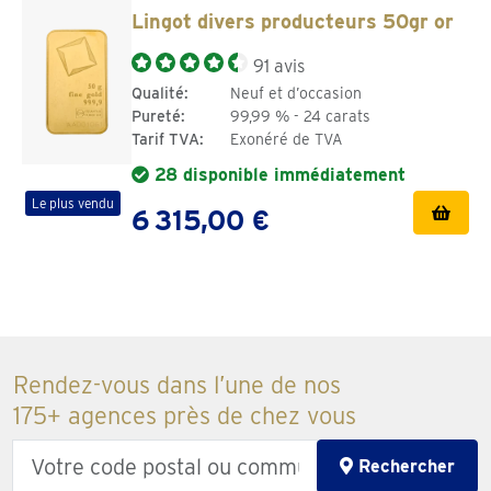
Lingot divers producteurs 50gr or
91 avis
Qualité:
Neuf et d’occasion
Pureté:
99,99 % - 24 carats
Tarif TVA:
Exonéré de TVA
28 disponible immédiatement
Le plus vendu
6 315,00 €
Rendez-vous dans l’une de nos
175+ agences près de chez vous
Enter
Rechercher
your