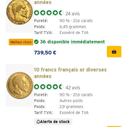
années
24 avis
Pureté:
90 % - 21,6 carats
Poids:
6,45 grammes
Tarif TVA:
Exonéré de TVA
36 disponible immédiatement
Meilleur choix
739,50 €
10 francs français or diverses
années
42 avis
Pureté:
90 % - 21,6 carats
Poids:
Autres poids
Poids:
2,9 grammes
Tarif TVA:
Exonéré de TVA
Alerte de stock