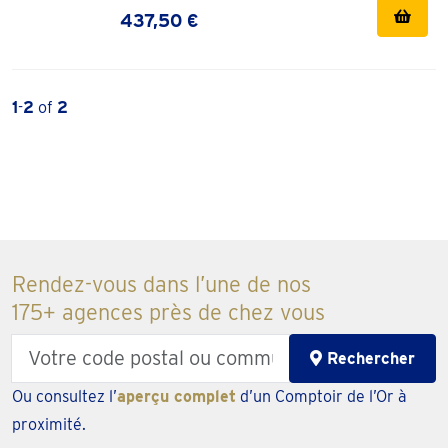
437,50 €
1
-
2
of
2
Rendez-vous dans l’une de nos
175+ agences près de chez vous
Enter
Rechercher
your
Ou consultez l’
aperçu complet
d’un Comptoir de l’Or à
zipcode
proximité.
or