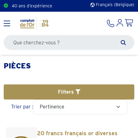
Français (Belgique)
40 ans d’expérience
Rechercher sur le site
Zoek
PIÈCES
Filters
Trier par :
20 francs français or diverses