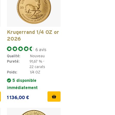
Krugerrand 1/4 OZ or
2026
6 avis
Qualité:
Nouveau
Pureté:
91,67 % -
22 carats
Poids:
1/4 OZ
5 disponible
immédiatement
1 136,00 €