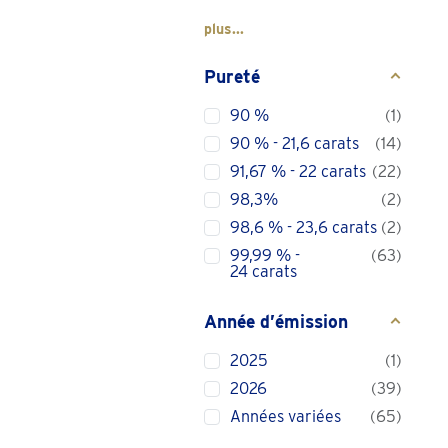
plus...
Pureté
90 %
1
90 % - 21,6 carats
14
91,67 % - 22 carats
22
98,3%
2
98,6 % - 23,6 carats
2
99,99 % -
63
24 carats
Année d’émission
2025
1
2026
39
Années variées
65