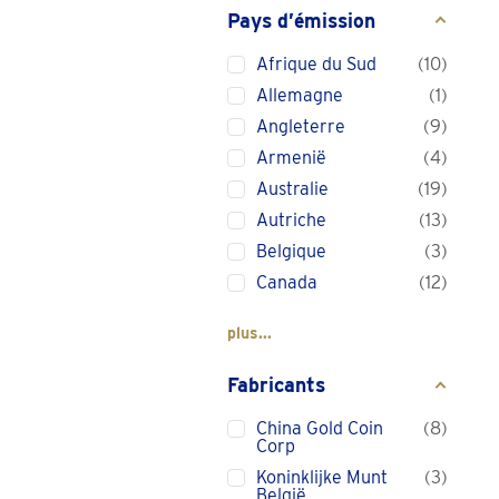
Pays d’émission
Afrique du Sud
10
Allemagne
1
Angleterre
9
Armenië
4
Australie
19
Autriche
13
Belgique
3
Canada
12
plus...
Fabricants
China Gold Coin
8
Corp
Koninklijke Munt
3
België