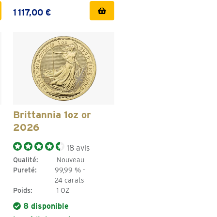
1 117,00 €
Brittannia 1oz or
2026
18 avis
Qualité:
Nouveau
Pureté:
99,99 % -
24 carats
Poids:
1 OZ
8 disponible