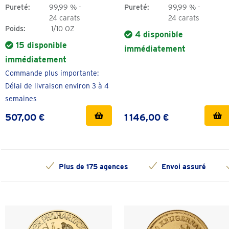
Pureté:
99,99 % -
Pureté:
99,99 % -
24 carats
24 carats
Poids:
1/10 OZ
4 disponible
15 disponible
immédiatement
immédiatement
Commande plus importante:
Délai de livraison environ 3 à 4
semaines
507,00 €
1 146,00 €
Plus de 175 agences
Envoi assuré