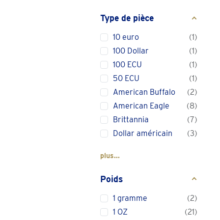
Type de pièce
10 euro
1
100 Dollar
1
100 ECU
1
50 ECU
1
American Buffalo
2
American Eagle
8
Brittannia
7
Dollar américain
3
plus...
Poids
1 gramme
2
1 OZ
21