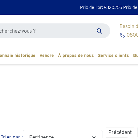
Prix de l’or: €
120.755
Prix de
Besoin d
r sur le site
0800
Zoeken
onnaie historique
Vendre
À propos de nous
Service clients
Bu
Précédent
Trier par :