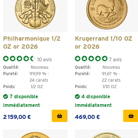
Philharmonique 1/2
Krugerrand 1/10 OZ
OZ or 2026
or 2026
10 avis
7 avis
Qualité:
Nouveau
Qualité:
Nouveau
Pureté:
99,99 % -
Pureté:
91,67 % -
24 carats
22 carats
Poids:
1/2 OZ
Poids:
1/10 OZ
7 disponible
4 disponible
immédiatement
immédiatement
2 159,00 €
469,00 €