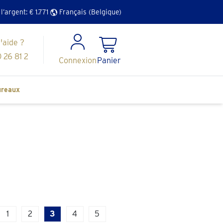
 l’argent: €
1.771
Français (Belgique)
'aide ?
 26 81 2
Connexion
Panier
reaux
1
2
3
4
5