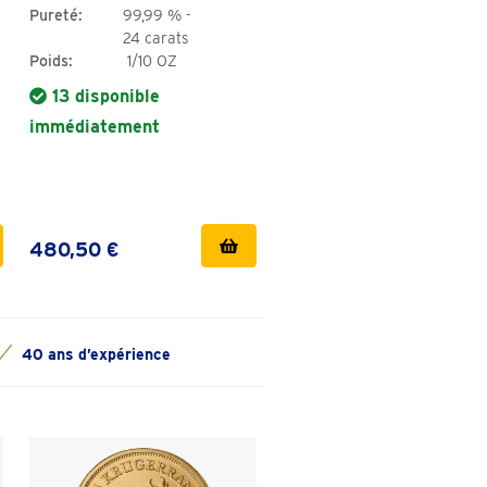
Pureté:
99,99 % -
24 carats
Poids:
1/10 OZ
13 disponible
immédiatement
480,50 €
40 ans d’expérience