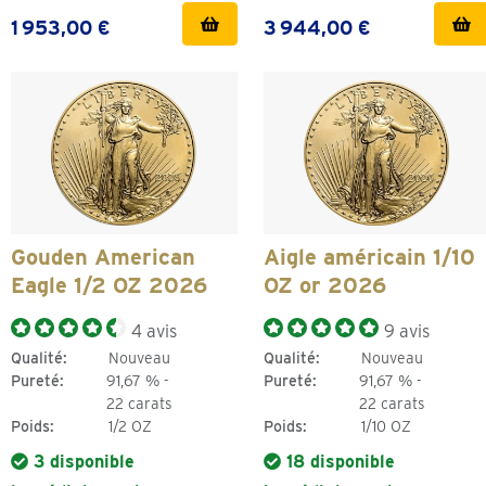
1 953,00 €
3 944,00 €
Gouden American
Aigle américain 1/10
Eagle 1/2 OZ 2026
OZ or 2026
4 avis
9 avis
Qualité:
Nouveau
Qualité:
Nouveau
Pureté:
91,67 % -
Pureté:
91,67 % -
22 carats
22 carats
Poids:
1/2 OZ
Poids:
1/10 OZ
3 disponible
18 disponible