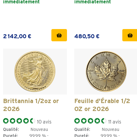
immédiatement
immédiatement
2 142,00 €
480,50 €
Brittannia 1/2oz or
Feuille d'Érable 1/2
2026
OZ or 2026
10 avis
11 avis
Qualité:
Nouveau
Qualité:
Nouveau
Pureté:
99,99 % -
Pureté:
99,99 % -