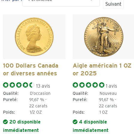
Suivant
100 Dollars Canada
Aigle américain 1 OZ
or diverses années
or 2025
13 avis
1 avis
Qualité:
D’occasion
Qualité:
Nouveau
Pureté:
91,67 % -
Pureté:
91,67 % -
22 carats
22 carats
Poids:
1/2 OZ
Poids:
1 OZ
20 disponible
4 disponible
immédiatement
immédiatement