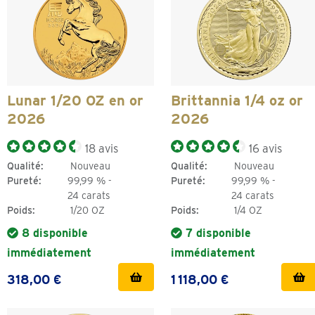
Lunar 1/20 OZ en or
Brittannia 1/4 oz or
2026
2026
18 avis
16 avis
Qualité:
Nouveau
Qualité:
Nouveau
Pureté:
99,99 % -
Pureté:
99,99 % -
24 carats
24 carats
Poids:
1/20 OZ
Poids:
1/4 OZ
8 disponible
7 disponible
immédiatement
immédiatement
318,00 €
1 118,00 €